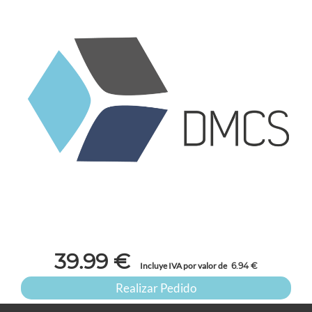
39.99
€
Incluye IVA por valor de
6.94
€