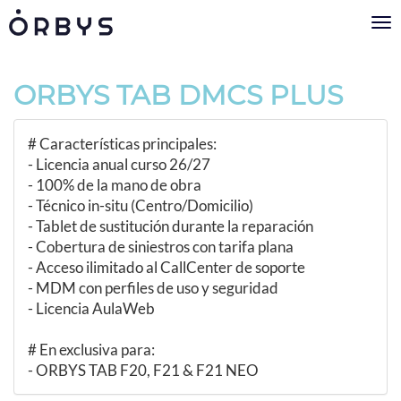
Tog
nav
ORBYS TAB DMCS PLUS
# Características principales:
- Licencia anual curso 26/27
- 100% de la mano de obra
- Técnico in-situ (Centro/Domicilio)
- Tablet de sustitución durante la reparación
- Cobertura de siniestros con tarifa plana
- Acceso ilimitado al CallCenter de soporte
- MDM con perfiles de uso y seguridad
- Licencia AulaWeb
# En exclusiva para:
- ORBYS TAB F20, F21 & F21 NEO